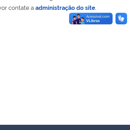
vor contate a
administração do site
.