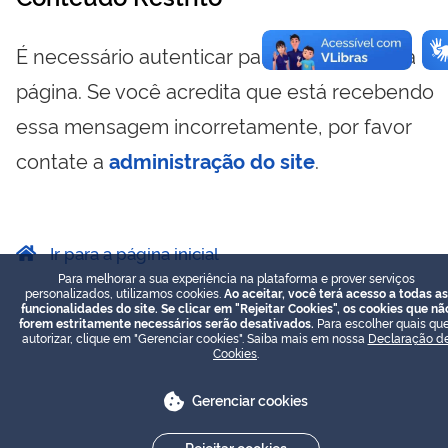
É necessário autenticar para visualizar essa
página. Se você acredita que está recebendo
essa mensagem incorretamente, por favor
contate a
administração do site
.
Ir para a página inicial
Para melhorar a sua experiência na plataforma e prover serviços
personalizados, utilizamos cookies.
Ao aceitar, você terá acesso a todas as
funcionalidades do site. Se clicar em "Rejeitar Cookies", os cookies que nã
forem estritamente necessários serão desativados.
Para escolher quais que
autorizar, clique em "Gerenciar cookies". Saiba mais em nossa
Declaração d
Cookies
.
Gerenciar cookies
Rejeitar cookies