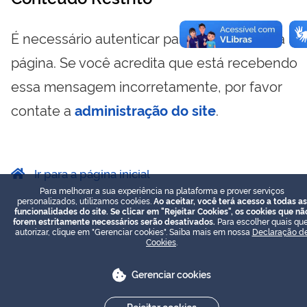
É necessário autenticar para visualizar essa
página. Se você acredita que está recebendo
essa mensagem incorretamente, por favor
contate a
administração do site
.
Ir para a página inicial
Para melhorar a sua experiência na plataforma e prover serviços
personalizados, utilizamos cookies.
Ao aceitar, você terá acesso a todas as
funcionalidades do site. Se clicar em "Rejeitar Cookies", os cookies que nã
forem estritamente necessários serão desativados.
Para escolher quais que
autorizar, clique em "Gerenciar cookies". Saiba mais em nossa
Declaração d
Cookies
.
Gerenciar cookies
Rejeitar cookies