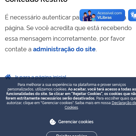
É necessário autenticar para visualizar essa
página. Se você acredita que está recebendo
essa mensagem incorretamente, por favor
contate a
administração do site
.
Ir para a página inicial
Para melhorar a sua experiência na plataforma e prover serviços
personalizados, utilizamos cookies.
Ao aceitar, você terá acesso a todas as
funcionalidades do site. Se clicar em "Rejeitar Cookies", os cookies que nã
forem estritamente necessários serão desativados.
Para escolher quais que
autorizar, clique em "Gerenciar cookies". Saiba mais em nossa
Declaração d
Cookies
.
Gerenciar cookies
Rejeitar cookies