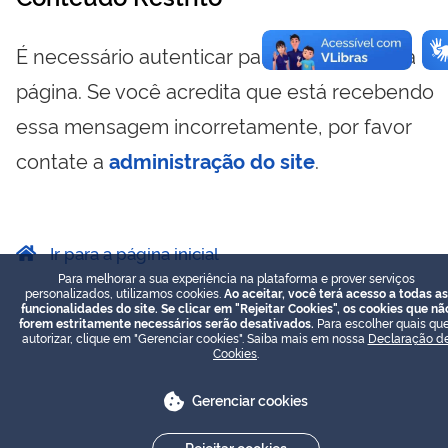
É necessário autenticar para visualizar essa
página. Se você acredita que está recebendo
essa mensagem incorretamente, por favor
contate a
administração do site
.
Ir para a página inicial
Para melhorar a sua experiência na plataforma e prover serviços
personalizados, utilizamos cookies.
Ao aceitar, você terá acesso a todas as
funcionalidades do site. Se clicar em "Rejeitar Cookies", os cookies que nã
forem estritamente necessários serão desativados.
Para escolher quais que
autorizar, clique em "Gerenciar cookies". Saiba mais em nossa
Declaração d
Cookies
.
Gerenciar cookies
Rejeitar cookies