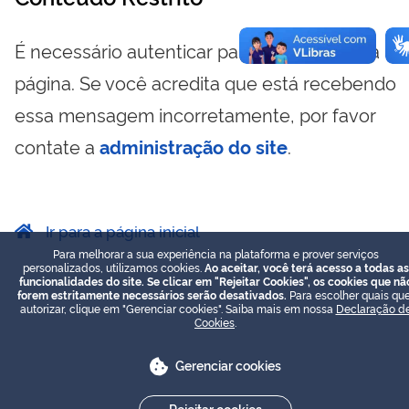
É necessário autenticar para visualizar essa
página. Se você acredita que está recebendo
essa mensagem incorretamente, por favor
contate a
administração do site
.
Ir para a página inicial
Para melhorar a sua experiência na plataforma e prover serviços
personalizados, utilizamos cookies.
Ao aceitar, você terá acesso a todas as
funcionalidades do site. Se clicar em "Rejeitar Cookies", os cookies que nã
forem estritamente necessários serão desativados.
Para escolher quais que
autorizar, clique em "Gerenciar cookies". Saiba mais em nossa
Declaração d
Cookies
.
Gerenciar cookies
Rejeitar cookies