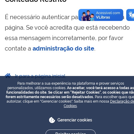
É necessário autenticar para visualizar essa
página. Se você acredita que está recebendo
essa mensagem incorretamente, por favor
contate a
administração do site
.
Ir para a página inicial
Para melhorar a sua experiência na plataforma e prover serviços
personalizados, utilizamos cookies.
Ao aceitar, você terá acesso a todas as
funcionalidades do site. Se clicar em "Rejeitar Cookies", os cookies que nã
forem estritamente necessários serão desativados.
Para escolher quais que
autorizar, clique em "Gerenciar cookies". Saiba mais em nossa
Declaração d
Cookies
.
Gerenciar cookies
Rejeitar cookies