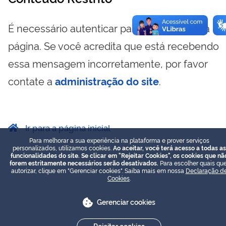
É necessário autenticar para visualizar essa
página. Se você acredita que está recebendo
essa mensagem incorretamente, por favor
contate a
administração do site
.
Ir para a página inicial
Para melhorar a sua experiência na plataforma e prover serviços
personalizados, utilizamos cookies.
Ao aceitar, você terá acesso a todas as
funcionalidades do site. Se clicar em "Rejeitar Cookies", os cookies que nã
forem estritamente necessários serão desativados.
Para escolher quais que
autorizar, clique em "Gerenciar cookies". Saiba mais em nossa
Declaração d
Cookies
.
Gerenciar cookies
Rejeitar cookies