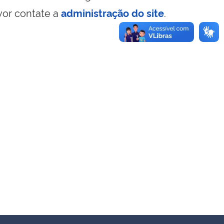
vor contate a
administração do site
.