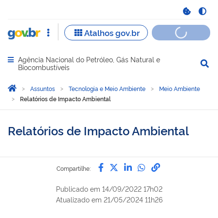
Agência Nacional do Petróleo, Gás Natural e
Abrir menu principal de navegação
Biocombustíveis
Você está aqui:
Página Inicial
Assuntos
Tecnologia e Meio Ambiente
Meio Ambiente
Relatórios de Impacto Ambiental
Relatórios de Impacto Ambiental
Compartilhe por Facebook
Compartilhe por Twitter
Compartilhe por Lin
Compartilhe por
link para Copi
Compartilhe:
Publicado em
14/09/2022 17h02
Atualizado em
21/05/2024 11h26