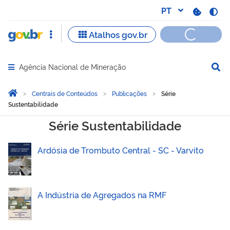
Agência Nacional de Mineração
Abrir menu principal de navegação
Você está aqui:
Página Inicial
Centrais de Conteúdos
Publicações
Série
Sustentabilidade
Série Sustentabilidade
Série Sustentabilidade
Ardósia de Trombuto Central - SC - Varvito
A Indústria de Agregados na RMF