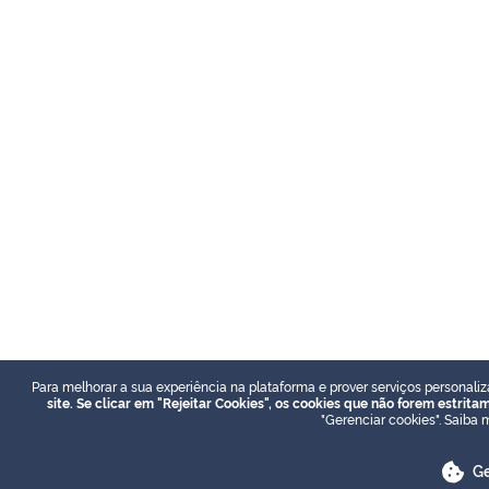
Para melhorar a sua experiência na plataforma e prover serviços personaliz
site. Se clicar em "Rejeitar Cookies", os cookies que não forem estrit
"Gerenciar cookies". Saiba
Ge