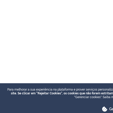
Para melhorar a sua experiência na plataforma e prover serviços personaliz
site. Se clicar em "Rejeitar Cookies", os cookies que não forem estrit
"Gerenciar cookies". Saiba
Ge