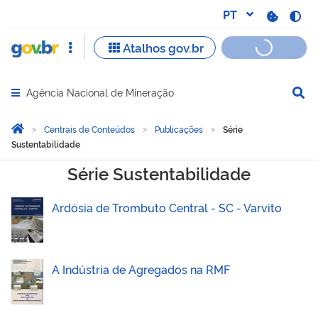
Agência Nacional de Mineração
Abrir menu principal de navegação
Você está aqui:
Página Inicial
Centrais de Conteúdos
Publicações
Série
Sustentabilidade
Série Sustentabilidade
Série Sustentabilidade
Ardósia de Trombuto Central - SC - Varvito
A Indústria de Agregados na RMF