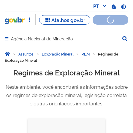
Agência Nacional de Mineração
Abrir menu principal de navegação
Você está aqui:
Página Inicial
Assuntos
Exploração Mineral
P.E.M
Regimes de
Exploração Mineral
Regimes de Exploração Mi
Regimes de Exploração Mineral
Neste ambiente, você encontrará as informações sobre
os regimes de exploração mineral, legislação correlata
e outras orientações importantes.