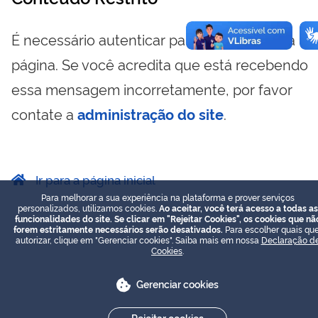
É necessário autenticar para visualizar essa
página. Se você acredita que está recebendo
essa mensagem incorretamente, por favor
contate a
administração do site
.
Ir para a página inicial
Para melhorar a sua experiência na plataforma e prover serviços
personalizados, utilizamos cookies.
Ao aceitar, você terá acesso a todas as
funcionalidades do site. Se clicar em "Rejeitar Cookies", os cookies que nã
forem estritamente necessários serão desativados.
Para escolher quais que
autorizar, clique em "Gerenciar cookies". Saiba mais em nossa
Declaração d
Cookies
.
Gerenciar cookies
Rejeitar cookies