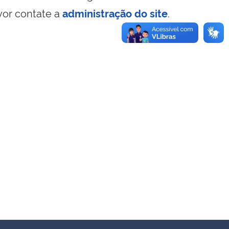
vor contate a
administração do site
.