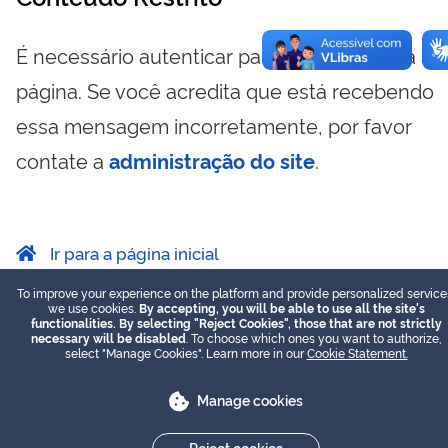
É necessário autenticar para visualizar essa
página. Se você acredita que está recebendo
essa mensagem incorretamente, por favor
contate a
administração do site
.
Ir para a página inicial
To improve your experience on the platform and provide personalized service
we use cookies.
By accepting, you will be able to use all the site's
functionalities. By selecting "Reject Cookies", those that are not strictly
necessary will be disabled
. To choose which ones you want to authorize,
select "Manage Cookies". Learn more in our
Cookie Statement.
Manage cookies
Reject cookies