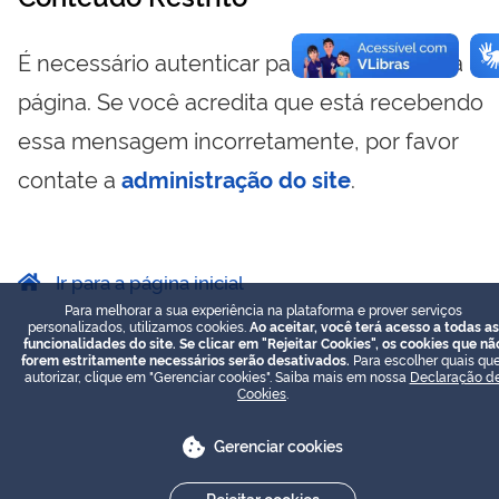
É necessário autenticar para visualizar essa
página. Se você acredita que está recebendo
essa mensagem incorretamente, por favor
contate a
administração do site
.
Ir para a página inicial
Para melhorar a sua experiência na plataforma e prover serviços
personalizados, utilizamos cookies.
Ao aceitar, você terá acesso a todas as
funcionalidades do site. Se clicar em "Rejeitar Cookies", os cookies que nã
forem estritamente necessários serão desativados.
Para escolher quais que
autorizar, clique em "Gerenciar cookies". Saiba mais em nossa
Declaração d
Cookies
.
Gerenciar cookies
Rejeitar cookies