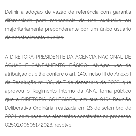
Deﬁnir a adoção de vazão de referência com garantia
diferenciada para mananciais de uso exclusivo ou
majoritariamente preponderante por um único usuário
de abastecimento público.
A DIRETORA-PRESIDENTE DA AGÊNCIA NACIONAL DE
ÁGUAS E SANEAMENTO BÁSICO- ANA,no uso da
atribuição que lhe confere o art. 140, inciso III do Anexo I
da Resolução nº 136, de 7 de dezembro de 2022, que
aprovou o Regimento Interno da ANA, torna público
que a DIRETORIA COLEGIADA, em sua 916ª Reunião
Deliberativa Ordinária, realizada em 23 de setembro de
2024, com base nos elementos constantes no processo
02501.005051/2023, resolve: