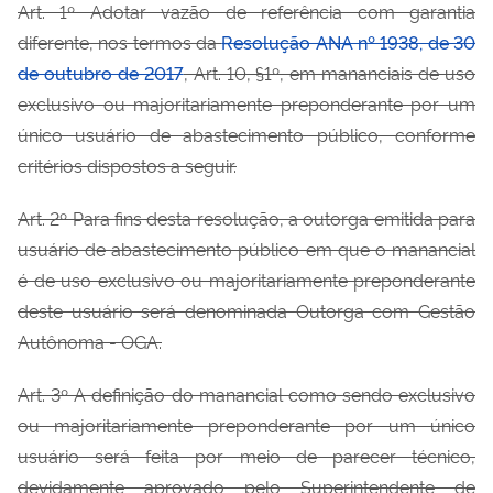
Art. 1º Adotar vazão de referência com garantia
diferente, nos termos da
Resolução ANA nº 1938, de 30
de outubro de 2017
, Art. 10, §1º, em mananciais de uso
exclusivo ou majoritariamente preponderante por um
único usuário de abastecimento público, conforme
critérios dispostos a seguir.
Art. 2º Para ﬁns desta resolução, a outorga emitida para
usuário de abastecimento público em que o manancial
é de uso exclusivo ou majoritariamente preponderante
deste usuário será denominada Outorga com Gestão
Autônoma - OGA.
Art. 3º A deﬁnição do manancial como sendo exclusivo
ou majoritariamente preponderante por um único
usuário será feita por meio de parecer técnico,
devidamente aprovado pelo Superintendente de