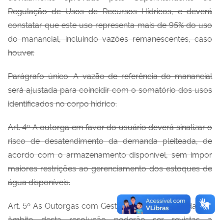
Regulação de Usos de Recursos Hídricos, e deverá
constatar que este uso representa mais de 95% do uso
do manancial, incluindo vazões remanescentes, caso
houver.
Parágrafo único. A vazão de referência do manancial
será ajustada para coincidir com o somatório dos usos
identiﬁcados no corpo hídrico.
Art. 4º A outorga em favor do usuário deverá sinalizar o
risco de desatendimento da demanda pleiteada, de
acordo com o armazenamento disponível, sem impor
maiores restrições ao gerenciamento dos estoques de
água disponíveis.
Art. 5º As Outorgas com Gestão Autônoma emitidas no
âmbito desta resolução poderão ser revistas a