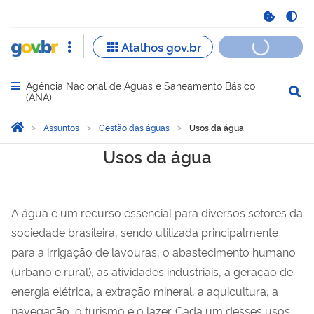
Agência Nacional de Águas e Saneamento Básico
Abrir menu principal de navegação
(ANA)
Você está aqui:
Página Inicial
Assuntos
Gestão das águas
Usos da água
Usos da água
Usos da água
A água é um recurso essencial para diversos setores da
sociedade brasileira, sendo utilizada principalmente
para a irrigação de lavouras, o abastecimento humano
(urbano e rural), as atividades industriais, a geração de
energia elétrica, a extração mineral, a aquicultura, a
navegação, o turismo e o lazer. Cada um desses usos