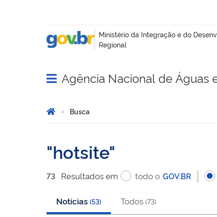
Agência Nacional de Águas 
Abrir menu principal de navegação
Você está aqui:
Página Inicial
Busca
Busca
hotsite
Resultado
s
em
todo o
73
GOV.BR
Notícias
Todos
(
53
)
(
73
)