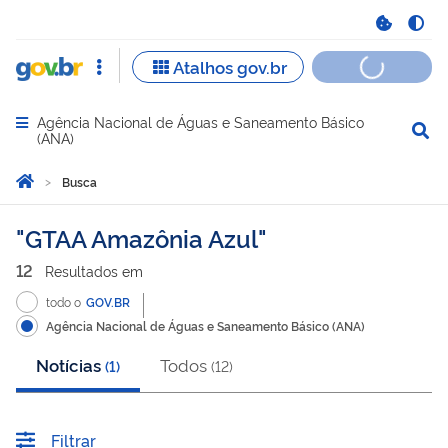
Agência Nacional de Águas e Saneamento Básico
Abrir menu principal de navegação
(ANA)
Você está aqui:
Página Inicial
Busca
Busca
GTAA Amazônia Azul
12
Resultado
s
em
todo o
GOV.BR
Agência Nacional de Águas e Saneamento Básico (ANA)
Notícias
Todos
(
1
)
(
12
)
Filtrar