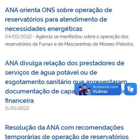
do previsto.
ANA orienta ONS sobre operação de
reservatórios para atendimento de
necessidades energéticas
04/03/2022
-
Agência se manifestou sobre a operação dos
reservatórios de Furnas e de Mascarenhas de Moraes (Peixoto),
no rio Grande em Minas Gerais, para atender a necessidade de
geração em Itaipu em março e aumentar o intercâmbio de
ANA divulga relação dos prestadores de
energia do Subsistema Sudeste/Centro-Oeste para o
serviços de água potável ou de
Subsistema Sul .
esgotamento sanitário que apresentaram
documentação de capacidade econômico-
financeira
11/01/2022
Resolução da ANA com recomendações
temporárias de operação de reservatórios