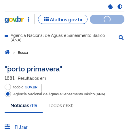
Agência Nacional de Águas e Saneamento Básico
Abrir menu principal de navegação
(ANA)
Você está aqui:
Página Inicial
Busca
Busca
´porto primavera
1681
Resultado
s
em
todo o
GOV.BR
Agência Nacional de Águas e Saneamento Básico (ANA)
Notícias
Todos
(
19
)
(
1681
)
Filtrar