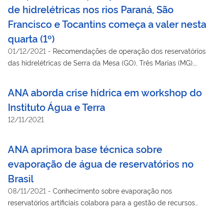
de hidrelétricas nos rios Paraná, São
Francisco e Tocantins começa a valer nesta
quarta (1º)
01/12/2021
-
Recomendações de operação dos reservatórios
das hidrelétricas de Serra da Mesa (GO), Três Marias (MG),
Sobradinho (BA), Xingó (AL/SE), Jupiá (MS/SP) e Porto
Primavera (MS/SP) vão até 30 de abril de 2022.
ANA aborda crise hídrica em workshop do
Instituto Água e Terra
12/11/2021
ANA aprimora base técnica sobre
evaporação de água de reservatórios no
Brasil
08/11/2021
-
Conhecimento sobre evaporação nos
reservatórios artificiais colabora para a gestão de recursos
hídricos e para a segurança hídrica dos usuários de água e da