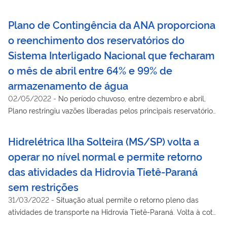
Plano de Contingência da ANA proporciona
o reenchimento dos reservatórios do
Sistema Interligado Nacional que fecharam
o mês de abril entre 64% e 99% de
armazenamento de água
02/05/2022
-
No período chuvoso, entre dezembro e abril,
Plano restringiu vazões liberadas pelos principais reservatórios
do Sistema Interligado Nacional para proporcionar seu
reenchimento e aumentar a segurança hídrica das bacias dos
Hidrelétrica Ilha Solteira (MS/SP) volta a
rios Grande, Paranaíba, São Francisco e Tocantins.
operar no nível normal e permite retorno
das atividades da Hidrovia Tietê-Paraná
sem restrições
31/03/2022
-
Situação atual permite o retorno pleno das
atividades de transporte na Hidrovia Tietê-Paraná. Volta à cota
mínima de Ilha Solteira aconteceu mais de dois meses antes