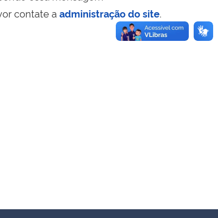
vor contate a
administração do site
.