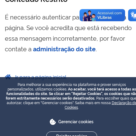
É necessário autenticar para visualizar essa
página. Se você acredita que está recebendo
essa mensagem incorretamente, por favor
contate a
administração do site
.
Ir para a página inicial
Para melhorar a sua experiência na plataforma e prover serviços
personalizados, utilizamos cookies.
Ao aceitar, você terá acesso a todas as
funcionalidades do site. Se clicar em "Rejeitar Cookies", os cookies que nã
forem estritamente necessários serão desativados.
Para escolher quais que
autorizar, clique em "Gerenciar cookies". Saiba mais em nossa
Declaração d
Cookies
.
Gerenciar cookies
Rejeitar cookies