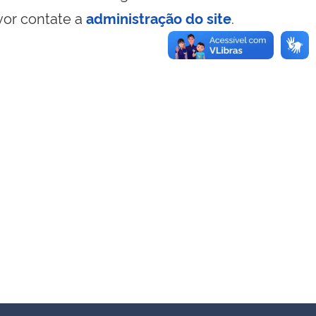
vor contate a
administração do site
.