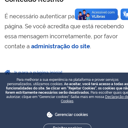
É necessário autenticar para visualizar essa
página. Se você acredita que está recebendo
essa mensagem incorretamente, por favor
contate a
administração do site
.
Ir para a página inicial
Para melhorar a sua experiência na plataforma e prover serviços
personalizados, utilizamos cookies.
Ao aceitar, você terá acesso a todas as
funcionalidades do site. Se clicar em "Rejeitar Cookies", os cookies que nã
forem estritamente necessários serão desativados.
Para escolher quais que
autorizar, clique em "Gerenciar cookies". Saiba mais em nossa
Declaração d
Cookies
.
Gerenciar cookies
Rejeitar cookies