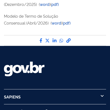
(Dezembro/2025)
(
word
)(
pdf)
Modelo de Termo de Solução
Consensual (Abril/2026) (
word
)(
pdf)
Compartilhe por Facebook
Compartilhe por Twitter
Compartilhe por LinkedI
Compartilhe por Wha
link para Copiar pa
SAPIENS