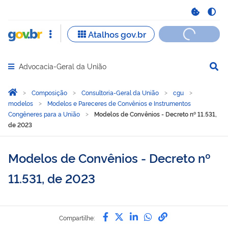
Advocacia-Geral da União
Abrir menu principal de navegação
Você está aqui:
Página Inicial
Composição
Consultoria-Geral da União
cgu
modelos
Modelos e Pareceres de Convênios e Instrumentos
Congêneres para a União
Modelos de Convênios - Decreto nº 11.531,
de 2023
Modelos de Convênios - Decreto nº
11.531, de 2023
Compartilhe por Facebook
Compartilhe por Twitter
Compartilhe por Lin
Compartilhe por
link para Copi
Compartilhe: