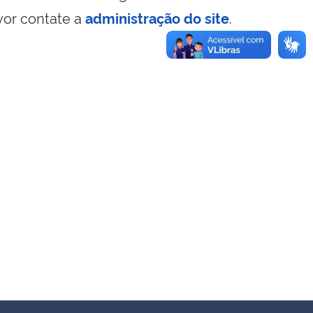
vor contate a
administração do site
.