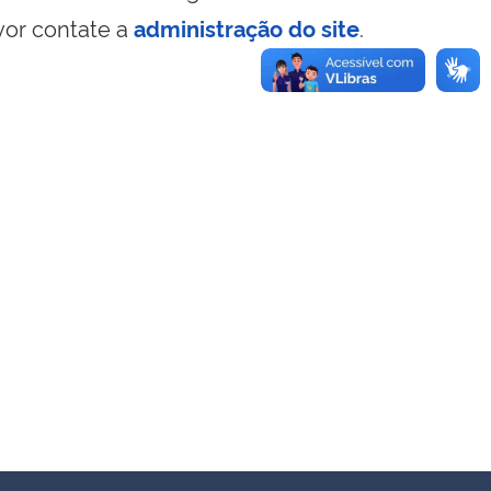
vor contate a
administração do site
.