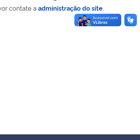
vor contate a
administração do site
.