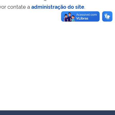
vor contate a
administração do site
.