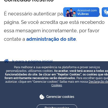
É necessário autenticar para visualizar essa
página. Se você acredita que está recebendo
essa mensagem incorretamente, por favor
contate a
administração do site
.
Ir para a página inicial
Para melhorar a sua experiência na plataforma e prover serviços
personalizados, utilizamos cookies.
Ao aceitar, você terá acesso a todas as
funcionalidades do site. Se clicar em "Rejeitar Cookies", os cookies que nã
forem estritamente necessários serão desativados.
Para escolher quais que
autorizar, clique em "Gerenciar cookies". Saiba mais em nossa
Declaração d
Cookies
.
Gerenciar cookies
Rejeitar cookies