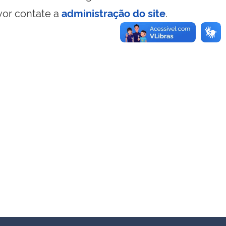
vor contate a
administração do site
.