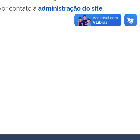
vor contate a
administração do site
.