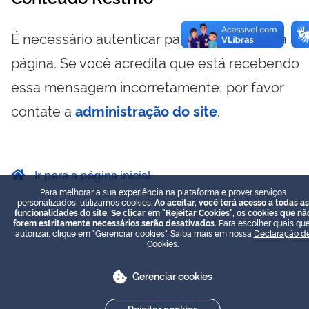
É necessário autenticar para visualizar essa
página. Se você acredita que está recebendo
essa mensagem incorretamente, por favor
contate a
administração do site
.
Ir para a página inicial
Para melhorar a sua experiência na plataforma e prover serviços
personalizados, utilizamos cookies.
Ao aceitar, você terá acesso a todas as
funcionalidades do site. Se clicar em "Rejeitar Cookies", os cookies que nã
forem estritamente necessários serão desativados.
Para escolher quais que
autorizar, clique em "Gerenciar cookies". Saiba mais em nossa
Declaração d
Cookies
.
Gerenciar cookies
Rejeitar cookies