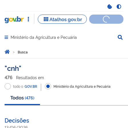
Ministério da Agricultura e Pecuária
Abrir menu principal de navegação
Você está aqui:
Página Inicial
Busca
Busca
cnh
476
Resultado
s
em
todo o
GOV.BR
Ministério da Agricultura e Pecuária
Todos
(
476
)
Decisões
13/06/2026