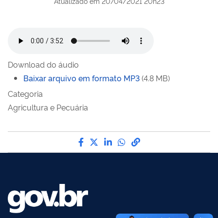
Atualizado em
20/04/2021 20h23
Download do áudio
Baixar arquivo em formato
MP3
(4.8 MB)
Categoria
Agricultura e Pecuária
Compartilhe por Facebook
Compartilhe por Twitter
Compartilhe por LinkedI
Compartilhe por Wha
link para Copiar pa