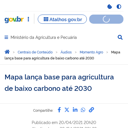
Ministério da Agricultura e Pecuária
Abrir menu principal de navegação
Você está aqui:
Página Inicial
Centrais de Conteúdo
Áudios
Momento Agro
Mapa
lança base para agricultura de baixo carbono até 2030
Mapa lança base para agricultura
de baixo carbono até 2030
Compartilhe por Facebook
Compartilhe por Twitter
Compartilhe por Lin
Compartilhe por
link para Copi
Compartilhe:
Publicado em
20/04/2021 20h20