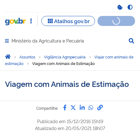
Ministério da Agricultura e Pecuária
Abrir menu principal de navegação
Você está aqui:
Página Inicial
Assuntos
Vigilância Agropecuária
Viajar com animais de
estimação
Viagem com Animais de Estimação
Viagem com Animais de Estimação
Compartilhe por Facebook
Compartilhe por Twitter
Compartilhe por Lin
Compartilhe por
link para Copi
Compartilhe:
Publicado em
15/12/2016 15h19
Atualizado em
20/05/2021 18h07