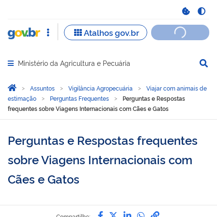
Ministério da Agricultura e Pecuária
Abrir menu principal de navegação
Você está aqui:
Página Inicial
Assuntos
Vigilância Agropecuária
Viajar com animais de
estimação
Perguntas Frequentes
Perguntas e Respostas
frequentes sobre Viagens Internacionais com Cães e Gatos
Perguntas e Respostas frequentes
sobre Viagens Internacionais com
Cães e Gatos
Compartilhe por Facebook
Compartilhe por Twitter
Compartilhe por Lin
Compartilhe por
link para Copi
Compartilhe: