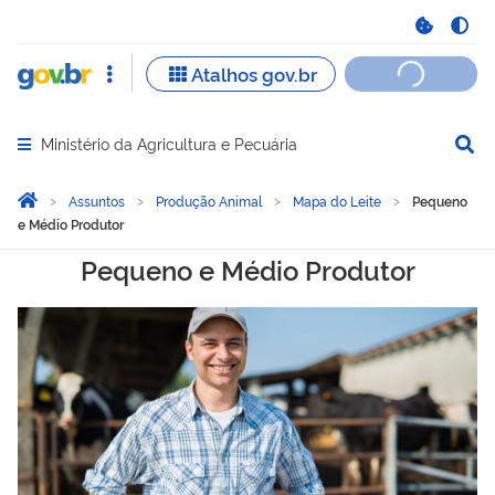
Ministério da Agricultura e Pecuária
Abrir menu principal de navegação
Você está aqui:
Página Inicial
Assuntos
Produção Animal
Mapa do Leite
Pequeno
e Médio Produtor
Pequeno e Médio Produto
Pequeno e Médio Produtor