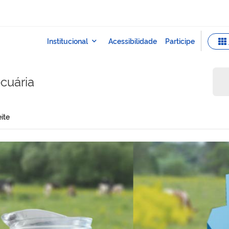
ecuária
ite