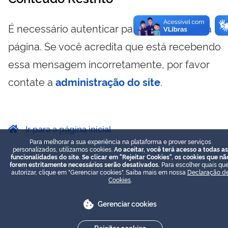
É necessário autenticar para visualizar essa
página. Se você acredita que está recebendo
essa mensagem incorretamente, por favor
contate a
administração do site
.
Ir para a página inicial
Para melhorar a sua experiência na plataforma e prover serviços
personalizados, utilizamos cookies.
Ao aceitar, você terá acesso a todas as
funcionalidades do site. Se clicar em "Rejeitar Cookies", os cookies que nã
forem estritamente necessários serão desativados.
Para escolher quais que
autorizar, clique em "Gerenciar cookies". Saiba mais em nossa
Declaração d
Cookies
.
Gerenciar cookies
Rejeitar cookies