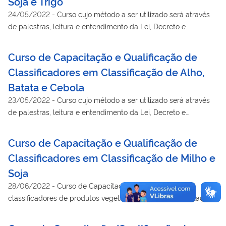
Soja e Trigo
24/05/2022
-
Curso cujo método a ser utilizado será através
de palestras, leitura e entendimento da Lei, Decreto e
Legislações especificas do produto e aulas práticas dos
produtos. Entidade Patrocinadora: ITR Treinamento Ltda Local:
Curso de Capacitação e Qualificação de
Curitiba/PR Período: 20 A 30/06/2022
Classificadores em Classificação de Alho,
Batata e Cebola
23/05/2022
-
Curso cujo método a ser utilizado será através
de palestras, leitura e entendimento da Lei, Decreto e
Legislações especificas dos produtos em referência e aulas
práticas. Entidade Patrocinadora: ITR Treinamento Ltda Local:
Curso de Capacitação e Qualificação de
Cristalina/GO Período: ENSINO À DISTANCIA: 06 A
Classificadores em Classificação de Milho e
20/06/2022 (ENAGRO) E ENSINO PRESENCIAL: 04 A
Soja
11/07/2022
28/06/2022
-
Curso de Capacitação/Qualificação de
classificadores de produtos vegetais: Habilitação/Atualização
em Milho e Soja Entidade Patrocinadora: MTBROKER e O
CLASSIFICADOR LTDA Local: Santos/SP Período: 01 a