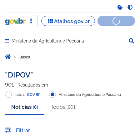
Ministério da Agricultura e Pecuária
Abrir menu principal de navegação
Você está aqui:
Página Inicial
Busca
Busca
DIPOV
901
Resultado
s
em
todo o
GOV.BR
Ministério da Agricultura e Pecuária
Notícias
Todos
(
6
)
(
901
)
Filtrar