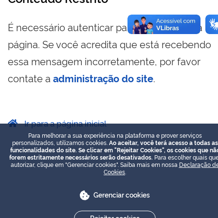
É necessário autenticar para visualizar essa
página. Se você acredita que está recebendo
essa mensagem incorretamente, por favor
contate a
administração do site
.
Ir para a página inicial
Para melhorar a sua experiência na plataforma e prover serviços
personalizados, utilizamos cookies.
Ao aceitar, você terá acesso a todas as
funcionalidades do site. Se clicar em "Rejeitar Cookies", os cookies que nã
forem estritamente necessários serão desativados.
Para escolher quais que
autorizar, clique em "Gerenciar cookies". Saiba mais em nossa
Declaração d
Cookies
.
Gerenciar cookies
Rejeitar cookies