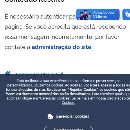
É necessário autenticar para visualizar essa
página. Se você acredita que está recebendo
essa mensagem incorretamente, por favor
contate a
administração do site
.
Ir para a página inicial
Para melhorar a sua experiência na plataforma e prover serviços
personalizados, utilizamos cookies.
Ao aceitar, você terá acesso a todas as
funcionalidades do site. Se clicar em "Rejeitar Cookies", os cookies que nã
forem estritamente necessários serão desativados.
Para escolher quais que
autorizar, clique em "Gerenciar cookies". Saiba mais em nossa
Declaração d
Cookies
.
Gerenciar cookies
Rejeitar cookies