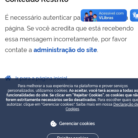
É necessário autenticar para visualizar essa
página. Se você acredita que está recebendo
essa mensagem incorretamente, por favor
contate a
administração do site
.
Ir para a página inicial
Para melhorar a sua experiência na plataforma e prover serviços
personalizados, utilizamos cookies.
Ao aceitar, você terá acesso a todas as
funcionalidades do site. Se clicar em "Rejeitar Cookies", os cookies que nã
forem estritamente necessários serão desativados.
Para escolher quais que
autorizar, clique em "Gerenciar cookies". Saiba mais em nossa
Declaração d
Cookies
.
Gerenciar cookies
Rejeitar cookies