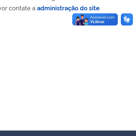
vor contate a
administração do site
.