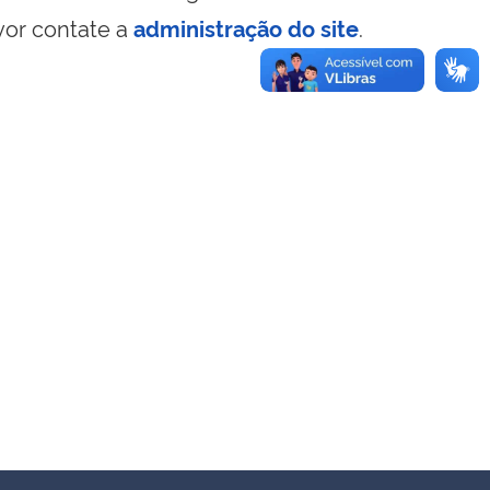
vor contate a
administração do site
.