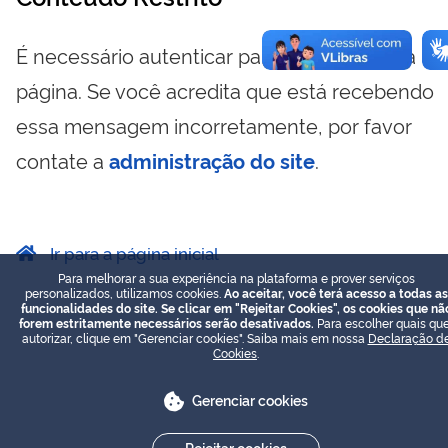
É necessário autenticar para visualizar essa
página. Se você acredita que está recebendo
essa mensagem incorretamente, por favor
contate a
administração do site
.
Ir para a página inicial
Para melhorar a sua experiência na plataforma e prover serviços
personalizados, utilizamos cookies.
Ao aceitar, você terá acesso a todas as
funcionalidades do site. Se clicar em "Rejeitar Cookies", os cookies que nã
forem estritamente necessários serão desativados.
Para escolher quais que
autorizar, clique em "Gerenciar cookies". Saiba mais em nossa
Declaração d
Cookies
.
Gerenciar cookies
Rejeitar cookies