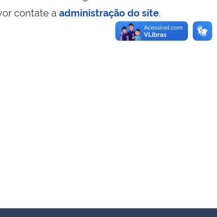
vor contate a
administração do site
.